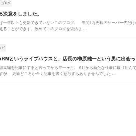
るブログ
てる決意をしました。
ば一年以上も更新できていないこのブログ。 年間1万円程のサーバー代だけ
ることができず、改めてこのブログを復活さ ...
ログ
 FARMというライブハウスと、店長の榊原雄一という男に出会った
総集編を記事にすると言ってから早一ヶ月。 6月から新たな仕事に取り組ん
が、 更新どころか全く記事を書く意欲すらありませんでした ...