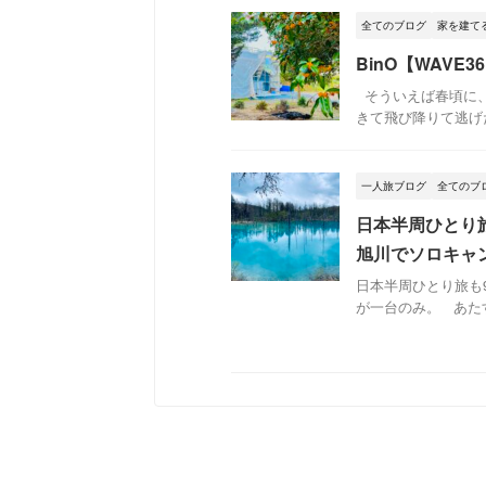
全てのブログ
家を建て
BinO【WAV
そういえば春頃に、
きて飛び降りて逃げた
一人旅ブログ
全てのブ
日本半周ひとり
旭川でソロキャ
日本半周ひとり旅も
が一台のみ。 あたす