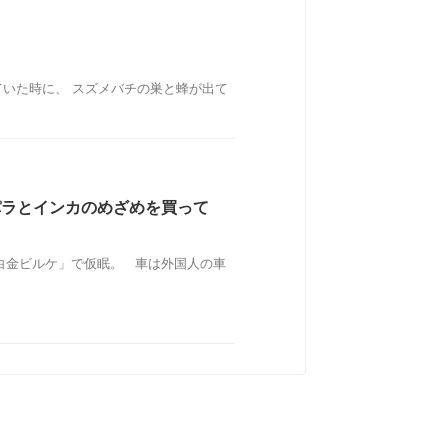
いた時に、 スズメバチの巣と蜂が出て
パラとインカのめざめを買って
白金ビルケ」で仮眠。 車は外国人の車