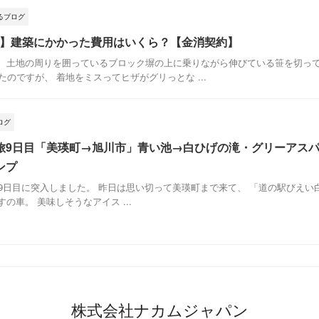
るブログ
E36】建築にかかった費用はいくら？【金消契約】
 土地の周りを囲っているブロック塀の上に乗りながら伸びている笹を切って
のですが、 着地をミスってヒザがグリっとな ...
ログ
旅9日目「美瑛町→旭川市」青い池→白ひげの滝・グリーアス
ンプ
9日目に突入しました。 昨日は思い切って美瑛町まで来て、 「道の駅びえい
の車。 美味しそうなアイス ...
株式会社ナカムジャパン