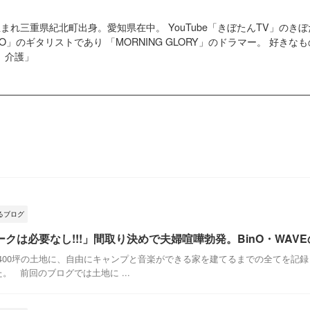
4日生まれ三重県紀北町出身。愛知県在中。 YouTube「きぼたんTV」の
G GO」のギタリストであり 「MORNING GLORY」のドラマー。 好
、介護」
るブログ
クは必要なし!!!」間取り決めで夫婦喧嘩勃発。BinO・WAVE
400坪の土地に、自由にキャンプと音楽ができる家を建てるまでの全てを記録
。 前回のブログでは土地に ...