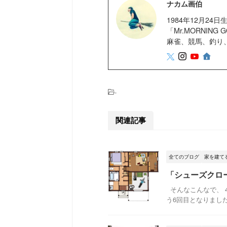
ナカム画伯
1984年12月2
「Mr.MORNIN
麻雀、競馬、釣り
-
関連記事
全てのブログ
家を建て
「シューズクロー
そんなこんなで、 
う6回目となりました