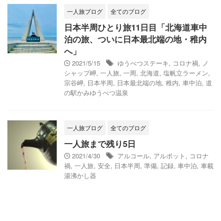
一人旅ブログ
全てのブログ
日本半周ひとり旅11日目「北海道車中
泊の旅、ついに日本最北端の地・稚内
へ」
2021/5/15
ゆうべつステーキ
,
コロナ禍
,
ノ
シャップ岬
,
一人旅
,
一周
,
北海道
,
塩帆立ラーメン
,
宗谷岬
,
日本半周
,
日本最北端の地
,
稚内
,
車中泊
,
道
の駅かみゆうべつ温泉
一人旅ブログ
全てのブログ
一人旅まで残り5日
2021/4/30
アルコール
,
アルポット
,
コロナ
禍
,
一人旅
,
安全
,
日本半周
,
準備
,
記録
,
車中泊
,
車載
湯沸かし器