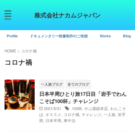
株式会社ナカムジャパン
Profile
ドキュメンタリー映像制作のご依頼
Works
Blog
HOME
>
コロナ禍
コロナ禍
一人旅ブログ
全てのブログ
日本半周ひとり旅17日目「岩手でわん
こそば100杯」チャレンジ
2021/5/21
100杯
,
やぶ屋総本店
,
わんこそ
ば
,
オススメ
,
コロナ禍
,
チャレンジ
,
一人旅
,
岩手
県
,
日本半周
,
車中泊