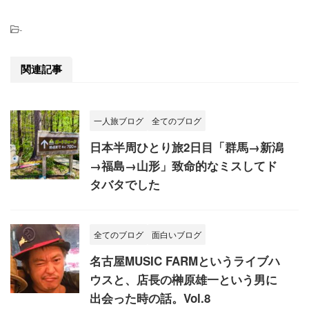
-
関連記事
一人旅ブログ
全てのブログ
日本半周ひとり旅2日目「群馬→新潟
→福島→山形」致命的なミスしてド
タバタでした
全てのブログ
面白いブログ
名古屋MUSIC FARMというライブハ
ウスと、店長の榊原雄一という男に
出会った時の話。Vol.8