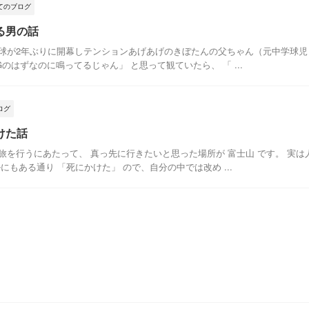
てのブログ
る男の話
球が2年ぶりに開幕しテンションあげあげのきぼたんの父ちゃん（元中学球児）
のはずなのに鳴ってるじゃん」 と思って観ていたら、 「 ...
ログ
けた話
旅を行うにあたって、 真っ先に行きたいと思った場所が 富士山 です。 実
にもある通り 「死にかけた」 ので、自分の中では改め ...