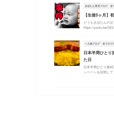
きぼたん育児ブログ
全
【生後5ヶ月】
どうもきぼたんの父
https://youtu.be/3
一人旅ブログ
全てのブ
日本半周ひとり
た日
日本半周ひとり旅8
ンペーンを説明してく