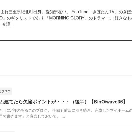
4日生まれ三重県紀北町出身。愛知県在中。 YouTube「きぼたんTV」の
G GO」のギタリストであり 「MORNING GLORY」のドラマー。 好
、介護」
るブログ
ーム建てたら欠陥ポイントが・・・（後半）【BinO/wave36】
」に定評のあるこのブログ。 今回も前回に引き続き、完成したマイホーム
で書きます」と宣言しておいて、 ...