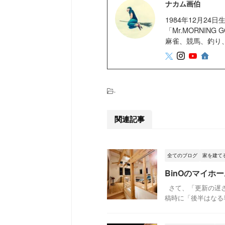
ナカム画伯
1984年12月2
「Mr.MORNIN
麻雀、競馬、釣り
-
関連記事
全てのブログ
家を建て
BinOのマイホ
さて、「更新の遅さ
稿時に「後半はなる早