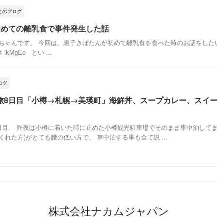
てのブログ
初めての離乳食で事件発生した話
ちゃんです。 今回は、息子きぼたんが初めて離乳食を食べた時のお話をしたい
X21-ikMgEo とい ...
ログ
旅8日目「小樽→札幌→美瑛町」海鮮丼、スープカレー、スイ
日目。 昨夜は小樽に着いた時に止めた小樽観光駐車場でそのまま車中泊してま
れた方)がとても腰の低い方で、 車中泊する事も全て説 ...
株式会社ナカムジャパン