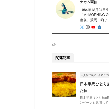
ナカム画伯
1984年12月2
「Mr.MORNIN
麻雀、競馬、釣り
-
関連記事
一人旅ブログ
全てのブ
日本半周ひとり
た日
日本半周ひとり旅8
ンペーンを説明してく