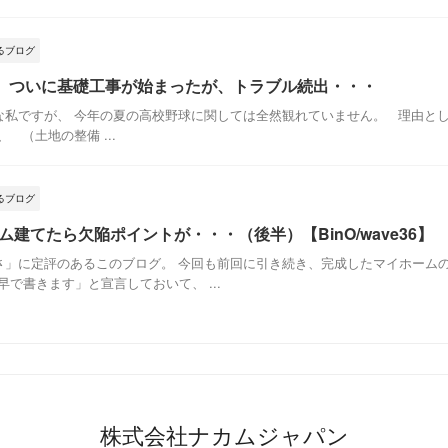
るブログ
ve36】ついに基礎工事が始まったが、トラブル続出・・・
私ですが、 今年の夏の高校野球に関しては全然観れていません。 理由とし
 （土地の整備 ...
るブログ
ーム建てたら欠陥ポイントが・・・（後半）【BinO/wave36】
」に定評のあるこのブログ。 今回も前回に引き続き、完成したマイホーム
で書きます」と宣言しておいて、 ...
株式会社ナカムジャパン