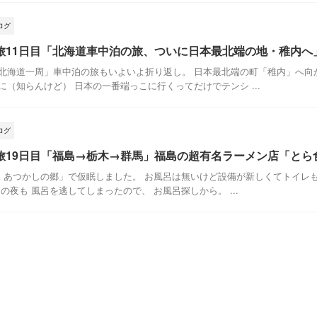
ログ
旅11日目「北海道車中泊の旅、ついに日本最北端の地・稚内へ
北海道一周」車中泊の旅もいよいよ折り返し。 日本最北端の町「稚内」へ向か
（知らんけど） 日本の一番端っこに行くってだけでテンシ ...
ログ
旅19日目「福島→栃木→群馬」福島の超有名ラーメン店「とら
見 あつかしの郷」で仮眠しました。 お風呂は無いけど設備が新しくてトイレ
の夜も 風呂を逃してしまったので、 お風呂探しから。 ...