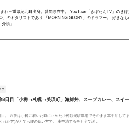
4日生まれ三重県紀北町出身。愛知県在中。 YouTube「きぼたんTV」の
G GO」のギタリストであり 「MORNING GLORY」のドラマー。 好
、介護」
ログ
旅8日目「小樽→札幌→美瑛町」海鮮丼、スープカレー、スイ
日目。 昨夜は小樽に着いた時に止めた小樽観光駐車場でそのまま車中泊してま
れた方)がとても腰の低い方で、 車中泊する事も全て説 ...