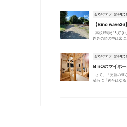
全てのブログ
家を建て
【Bino wa
高校野球が大好きな
以外の頭の中は常に、
全てのブログ
家を建て
BinOのマイホ
さて、「更新の遅さ
稿時に「後半はなる早