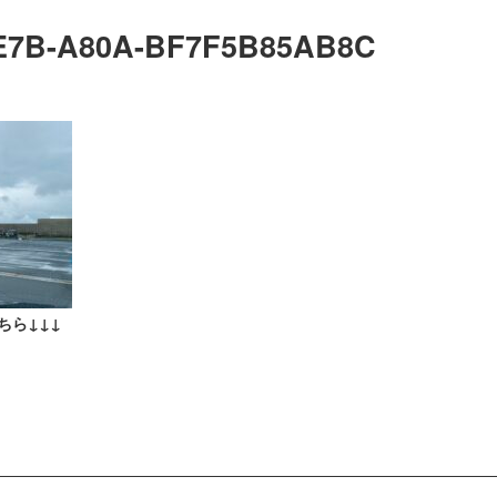
4E7B-A80A-BF7F5B85AB8C
ちら↓↓↓