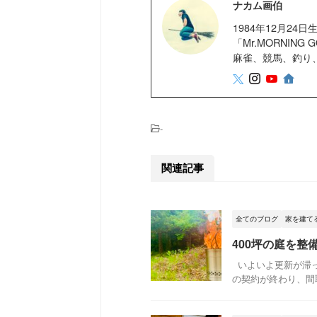
ナカム画伯
1984年12月2
「Mr.MORNIN
麻雀、競馬、釣り
-
関連記事
全てのブログ
家を建て
400坪の庭を
いよいよ更新が滞っ
の契約が終わり、間取