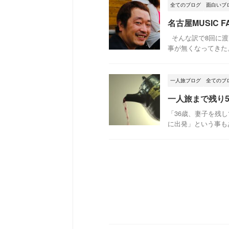
全てのブログ
面白いブ
名古屋MUSIC
そんな訳で8回に渡
事が無くなってきた。
一人旅ブログ
全てのブ
一人旅まで残り
「36歳、妻子を残
に出発」という事もあ