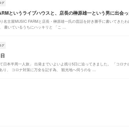
ログ
 FARMというライブハウスと、店長の榊原雄一という男に出会った
り名古屋MUSIC FARMと店長・榊原雄一氏の昔話を好き勝手に書いてきた
 書いているうちにハッキリと 「こ ...
ログ
5日
して日本半周一人旅」 出発までいよいよ残り5日に迫ってきました。 「コロナ
り、 コロナ対策に万全を記す為、 観光地へ伺うのを ...