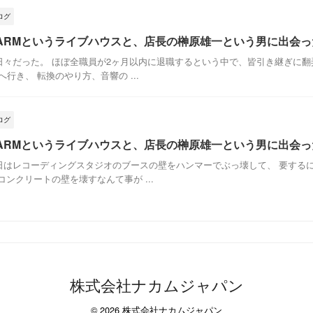
ログ
 FARMというライブハウスと、店長の榊原雄一という男に出会った
々だった。 ほぼ全職員が2ヶ月以内に退職するという中で、皆引き継ぎに翻
行き、 転換のやり方、音響の ...
ログ
 FARMというライブハウスと、店長の榊原雄一という男に出会った時
はレコーディングスタジオのブースの壁をハンマーでぶっ壊して、 要する
ンクリートの壁を壊すなんて事が ...
株式会社ナカムジャパン
© 2026 株式会社ナカムジャパン