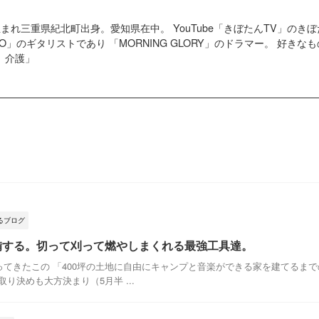
4日生まれ三重県紀北町出身。愛知県在中。 YouTube「きぼたんTV」の
G GO」のギタリストであり 「MORNING GLORY」のドラマー。 好
、介護」
るブログ
整備する。切って刈って燃やしまくれる最強工具達。
てきたこの 「400坪の土地に自由にキャンプと音楽ができる家を建てるま
り決めも大方決まり（5月半 ...