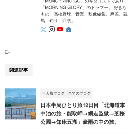
「Mr.MORNING GO」のギタリストであり
「MORNING GLORY」のドラマー。 好きな
もの「高校野球、音楽、映像編集、麻雀、競
馬、釣り、介護」
-
関連記事
一人旅ブログ
全てのブログ
日本半周ひとり旅12日目「北海道車
中泊の旅・能取岬→網走監獄→芝桜
公園→知床五湖」豪雨の中の旅。