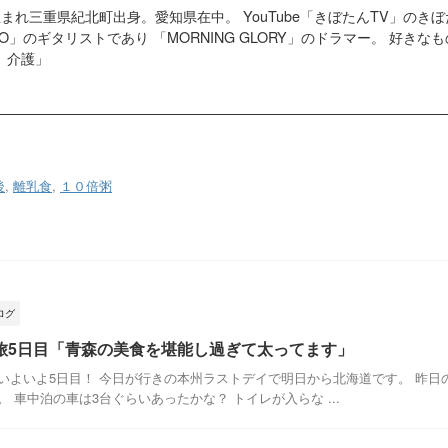
4日生まれ三重県紀北町出身。愛知県在中。 YouTube「きぼたんTV」の
G GO」のギタリストであり 「MORNING GLORY」のドラマー。 好
、介護」
後
,
離乳食
,
１０倍粥
ログ
旅5日目「青森の美食を堪能し過ぎて太ってます」
いよいよ5日目！ 今日が行きの本州ラストデイで明日から北海道です。 昨日
 車中泊の車は3台ぐらいあったかな？ トイレが入らな ...