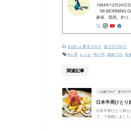
1984年12月2
「Mr.MORNIN
麻雀、競馬、釣り
-
きぼたん育児ブログ
,
全てのブログ
-
5ヶ月
,
レシピ
,
作り方
,
初めての
,
生
関連記事
一人旅ブログ
全てのブ
日本半周ひとり
日本半周ひとり旅も
プ」で仮眠しました。