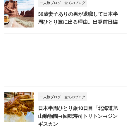
一人旅ブログ
全てのブログ
36歳妻子ありの男が退職して日本半
周ひとり旅に出る理由。出発前日編
一人旅ブログ
全てのブログ
日本半周ひとり旅10日目「北海道旭
山動物園→回転寿司トリトン→ジン
ギスカン」