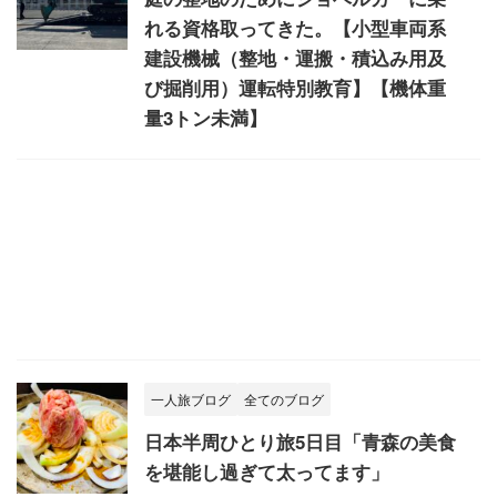
れる資格取ってきた。【小型車両系
建設機械（整地・運搬・積込み用及
び掘削用）運転特別教育】【機体重
量3トン未満】
一人旅ブログ
全てのブログ
日本半周ひとり旅5日目「青森の美食
を堪能し過ぎて太ってます」