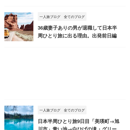
一人旅ブログ
全てのブログ
36歳妻子ありの男が退職して日本半
周ひとり旅に出る理由。出発前日編
一人旅ブログ
全てのブログ
日本半周ひとり旅9日目「美瑛町→旭
川市」青い池→白ひげの滝・グリー