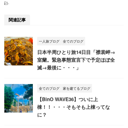
-
関連記事
一人旅ブログ
全てのブログ
日本半周ひとり旅14日目「襟裳岬→
室蘭。緊急事態宣言下で予定ほぼ全
滅→最後に・・・」
全てのブログ
家を建てるブログ
【BinO WAVE36】ついに上
棟！！・・・そもそも上棟ってな
に？