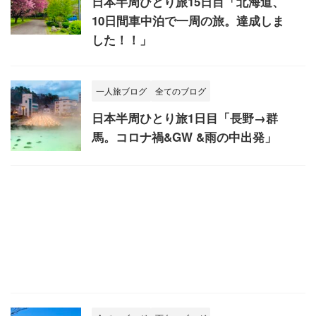
日本半周ひとり旅15日目「北海道、
10日間車中泊で一周の旅。達成しま
した！！」
一人旅ブログ
全てのブログ
日本半周ひとり旅1日目「長野→群
馬。コロナ禍&GW &雨の中出発」