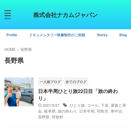
株式会社ナカムジャパン
Profile
ドキュメンタリー映像制作のご依頼
Works
Blog
HOME
>
長野県
長野県
一人旅ブログ
全てのブログ
日本半周ひとり旅22日目「旅の終わ
り」
2021/5/27
ひとり旅
,
ゴール
,
下道
,
家族と再
会
,
岐阜県
,
旅の終わり
,
日本半周
,
羽島市
,
車中泊
,
長野県
,
阿智村