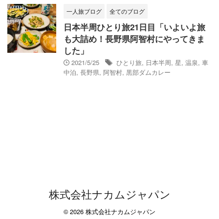
一人旅ブログ
全てのブログ
日本半周ひとり旅21日目「いよいよ旅
も大詰め！長野県阿智村にやってきま
した」
2021/5/25
ひとり旅
,
日本半周
,
星
,
温泉
,
車
中泊
,
長野県
,
阿智村
,
黒部ダムカレー
株式会社ナカムジャパン
© 2026 株式会社ナカムジャパン