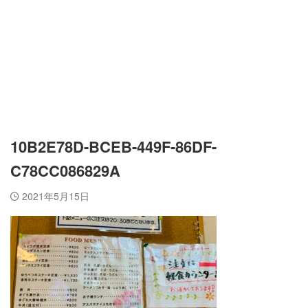
10B2E78D-BCEB-449F-86DF-
C78CC086829A
2021年5月15日