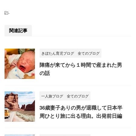
-
関連記事
きぼたん育児ブログ
全てのブログ
陣痛が来てから１時間で産まれた男
の話
一人旅ブログ
全てのブログ
36歳妻子ありの男が退職して日本半
周ひとり旅に出る理由。出発前日編