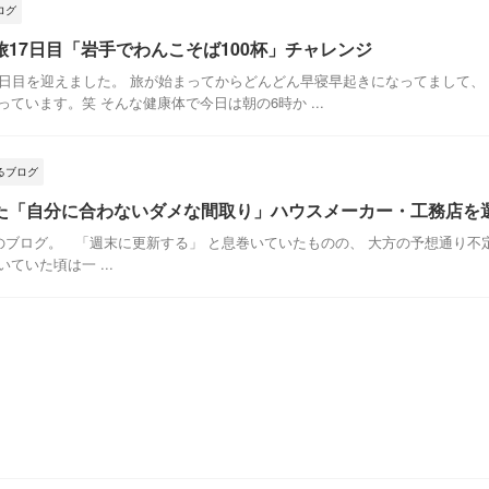
ログ
17日目「岩手でわんこそば100杯」チャレンジ
日目を迎えました。 旅が始まってからどんどん早寝早起きになってまして、 昨日
ています。笑 そんな健康体で今日は朝の6時か ...
るブログ
た「自分に合わないダメな間取り」ハウスメーカー・工務店を
ブログ。 「週末に更新する」 と息巻いていたものの、 大方の予想通り
ていた頃は一 ...