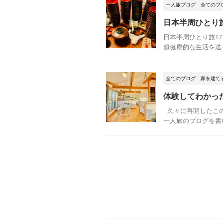
一人旅ブログ
全てのブ
日本半周ひとり旅
日本半周ひとり旅17
超健康的な生活を送っ
全てのブログ
家を建て
体験してわかっ
久々に再開したこの
一人旅のブログを書い