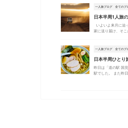
一人旅ブログ
全てのブ
日本半周1人旅
いよいよ来月に迫っ
家に送り届け、そこか
一人旅ブログ
全てのブ
日本半周ひとり
昨日は「道の駅 国
駅でした。 また昨日