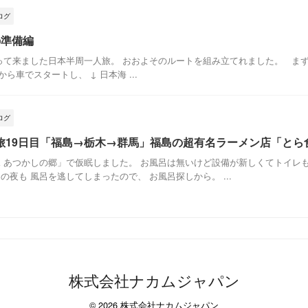
ログ
の準備編
て来ました日本半周一人旅。 おおよそのルートを組み立てれました。 ま
ら車でスタートし、 ↓ 日本海 ...
ログ
旅19日目「福島→栃木→群馬」福島の超有名ラーメン店「とら
見 あつかしの郷」で仮眠しました。 お風呂は無いけど設備が新しくてトイレ
の夜も 風呂を逃してしまったので、 お風呂探しから。 ...
株式会社ナカムジャパン
© 2026 株式会社ナカムジャパン