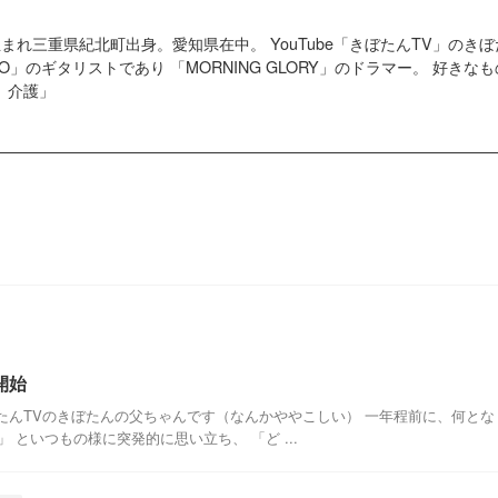
4日生まれ三重県紀北町出身。愛知県在中。 YouTube「きぼたんTV」の
G GO」のギタリストであり 「MORNING GLORY」のドラマー。 好
、介護」
開始
きぼたんTVのきぼたんの父ちゃんです（なんかややこしい） 一年程前に、何となく 
 といつもの様に突発的に思い立ち、 「ど ...