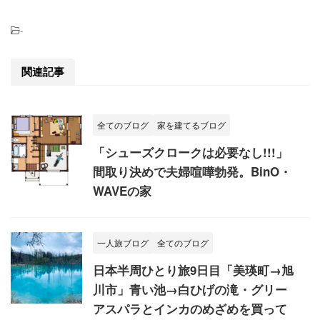
-
関連記事
全てのブログ
家を建てるブログ
「シューズクロークは必要なし!!!」
間取り決めで夫婦喧嘩勃発。BinO・
WAVEの家
一人旅ブログ
全てのブログ
日本半周ひとり旅9日目「美瑛町→旭
川市」青い池→白ひげの滝・グリー
アスパラとインカのめざめを買って