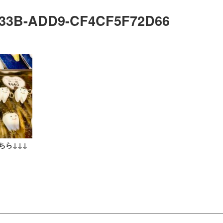
433B-ADD9-CF4CF5F72D66
ちら↓↓↓