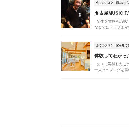
全てのブログ
面白いブ
名古屋MUSIC
新生名古屋MUSIC
なまでにトラブルが多
全てのブログ
家を建て
体験してわかっ
久々に再開したこの
一人旅のブログを書い