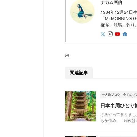
ナカム画伯
1984年12月2
「Mr.MORNIN
麻雀、競馬、釣り
-
関連記事
一人旅ブログ
全てのブ
日本半周ひとり
さあやって参りまし
らか低め。 昨夜は山