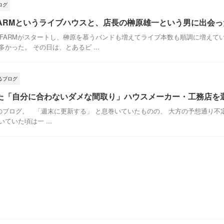
ログ
 FARMというライブハウスと、店長の榊原雄一という男に出会った
 FARMがスタートし、榊原を慕うバンドも増えてライブ本数も順調に増えていた
かった。 その日は、とあるビ ...
るブログ
た「自分に合わないダメな間取り」ハウスメーカー・工務店を
ブログ。 「週末に更新する」 と息巻いていたものの、 大方の予想通り
ていた頃は一 ...