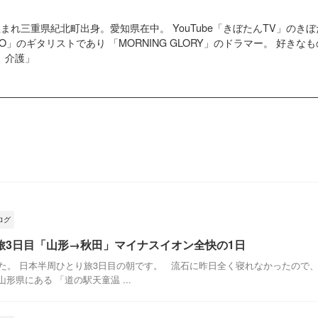
4日生まれ三重県紀北町出身。愛知県在中。 YouTube「きぼたんTV」の
G GO」のギタリストであり 「MORNING GLORY」のドラマー。 好
、介護」
ログ
旅3日目「山形→秋田」マイナスイオン全快の1日
た。 日本半周ひとり旅3日目の朝です。 流石に昨日全く寝れなかったので、
形県にある 「道の駅天童温 ...