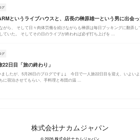
ログ
 FARMというライブハウスと、店長の榊原雄一という男に出会った
ながら、 そして日々肉体労働を続けながらも榊原は毎日ブッキングに翻弄し
ていた。 そしてその日のライブが終われば必ず打ち上げを ...
ログ
旅22日目「旅の終わり」
いましたが、5月26日のブログです↓↓ 今日で一人旅22日目を迎え、いよい
に宿泊させてもらい、手料理と布団の温 ...
株式会社ナカムジャパン
© 2026 株式会社ナカムジャパン