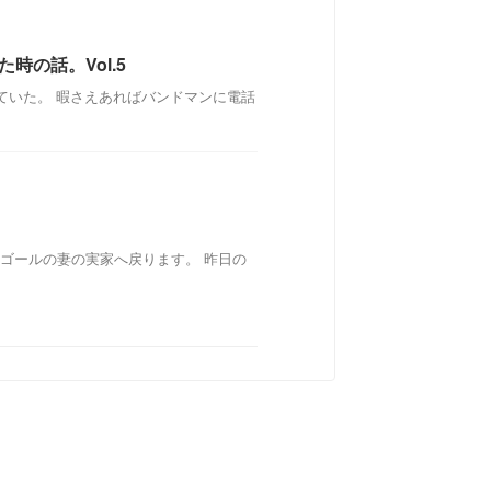
時の話。Vol.5
ていた。 暇さえあればバンドマンに電話
よゴールの妻の実家へ戻ります。 昨日の