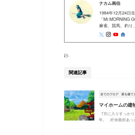
ナカム画伯
1984年12月2
「Mr.MORNIN
麻雀、競馬、釣り
-
関連記事
全てのブログ
家を建て
マイホームの建物
7月に入りすっかり季
年。 紆余曲折あった打