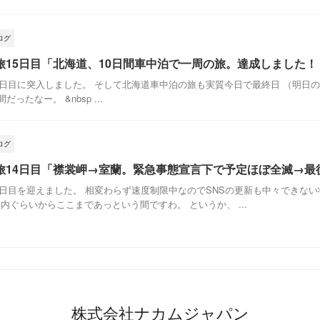
ログ
旅15日目「北海道、10日間車中泊で一周の旅。達成しました！
5日目に突入しました。 そして北海道車中泊の旅も実質今日で最終日 （明日
ったなー。 &nbsp ...
ログ
旅14日目「襟裳岬→室蘭。緊急事態宣言下で予定ほぼ全滅→最
4日目を迎えました。 相変わらず速度制限中なのでSNSの更新も中々できな
内ぐらいからここまであっという間ですわ。 というか、 ...
株式会社ナカムジャパン