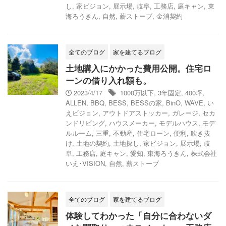
し
,
家ビジョン
,
展示場
,
岐阜
,
工務店
,
庭キャン
,
東
海ろうきん
,
自然
,
薪ストーブ
,
金消契約
全てのブログ
家を建てるブログ
土地購入にかかった費用公開。住宅ロ
ーンの借り入れ額も。
2023/4/17
1000万以下
,
3年固定
,
400坪
,
ALLEN
,
BBQ
,
BESS
,
BESSの家
,
BinO
,
WAVE
,
い
えビジョン
,
アウトドアストッカー
,
ガレージ
,
セカ
ンドリビング
,
ハウスメーカー
,
モデルハウス
,
モデ
ルルーム
,
三重
,
不動産
,
住宅ローン
,
便利
,
吹き抜
け
,
土地の契約
,
土地探し
,
家ビジョン
,
展示場
,
岐
阜
,
工務店
,
庭キャン
,
愛知
,
東海ろうきん
,
株式会社
いえ･VISION
,
自然
,
薪ストーブ
全てのブログ
家を建てるブログ
体験してわかった「自分に合わないダ