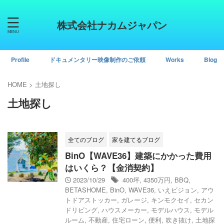
株式会社ナカムジャパン
Profile
ドキュメンタリー映像制作のご依頼
Works
Blog
HOME
>
土地探し
土地探し
全てのブログ
家を建てるブログ
BinO【WAVE36】建築にかかった費用
はいくら？【金消契約】
2023/10/29
400坪
,
4350万円
,
BBQ
,
BETASHOME
,
BinO
,
WAVE36
,
いえビジョン
,
アウ
トドアストッカー
,
ガレージ
,
キンモクセイ
,
セカン
ドリビング
,
ハウスメーカー
,
モデルハウス
,
モデル
ルーム
,
不動産
,
住宅ローン
,
便利
,
吹き抜け
,
土地探