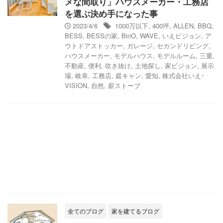
メな間取り」ハウスメーカー・工務店
を選ぶ決め手になった事
2023/4/6
1000万以下
,
400坪
,
ALLEN
,
BBQ
,
BESS
,
BESSの家
,
BinO
,
WAVE
,
いえビジョン
,
ア
ウトドアストッカー
,
ガレージ
,
セカンドリビング
,
ハウスメーカー
,
モデルハウス
,
モデルルーム
,
三重
,
不動産
,
便利
,
吹き抜け
,
土地探し
,
家ビジョン
,
展示
場
,
岐阜
,
工務店
,
庭キャン
,
愛知
,
株式会社いえ･
VISION
,
自然
,
薪ストーブ
全てのブログ
家を建てるブログ