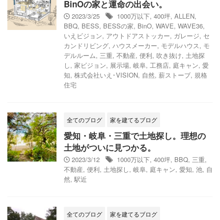
BinOの家と運命の出会い。
2023/3/25
1000万以下
,
400坪
,
ALLEN
,
BBQ
,
BESS
,
BESSの家
,
BinO
,
WAVE
,
WAVE36
,
いえビジョン
,
アウトドアストッカー
,
ガレージ
,
セ
カンドリビング
,
ハウスメーカー
,
モデルハウス
,
モ
デルルーム
,
三重
,
不動産
,
便利
,
吹き抜け
,
土地探
し
,
家ビジョン
,
展示場
,
岐阜
,
工務店
,
庭キャン
,
愛
知
,
株式会社いえ･VISION
,
自然
,
薪ストーブ
,
規格
住宅
全てのブログ
家を建てるブログ
愛知・岐阜・三重で土地探し。理想の
土地がついに見つかる。
2023/3/12
1000万以下
,
400坪
,
BBQ
,
三重
,
不動産
,
便利
,
土地探し
,
岐阜
,
庭キャン
,
愛知
,
池
,
自
然
,
駅近
全てのブログ
家を建てるブログ