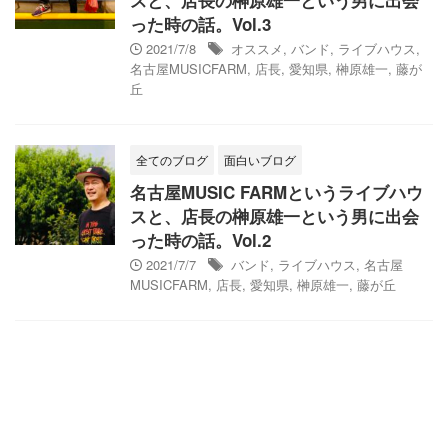
った時の話。Vol.3
2021/7/8
オススメ
,
バンド
,
ライブハウス
,
名古屋MUSICFARM
,
店長
,
愛知県
,
榊原雄一
,
藤が
丘
全てのブログ
面白いブログ
名古屋MUSIC FARMというライブハウ
スと、店長の榊原雄一という男に出会
った時の話。Vol.2
2021/7/7
バンド
,
ライブハウス
,
名古屋
MUSICFARM
,
店長
,
愛知県
,
榊原雄一
,
藤が丘