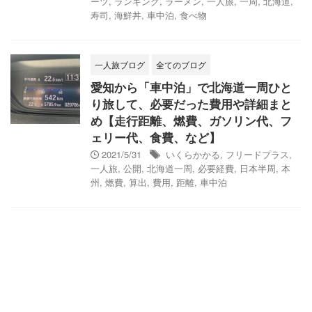
ーツ
,
ランキング
,
ラーメン
,
一人旅
,
一周
,
北海道
,
寿司
,
海鮮丼
,
車中泊
,
食べ物
一人旅ブログ
全てのブログ
愛知から「車中泊」で北海道一周ひと
り旅して、必要だった費用や詳細まと
め【走行距離、燃費、ガソリン代、フ
ェリー代、食費、など】
2021/5/31
いくらかかる
,
フリードプラス
,
一人旅
,
公開
,
北海道一周
,
必要経費
,
日本半周
,
本
州
,
燃費
,
算出
,
費用
,
距離
,
車中泊