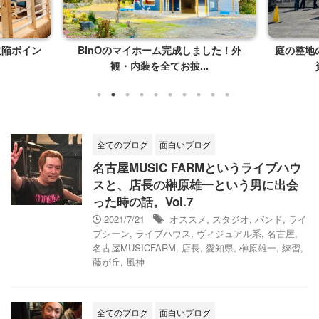
欠陥ポイン
BinOのマイホーム完成しました！外
庭の整地
観・内装を全てお披...
全てのブログ
面白いブログ
名古屋MUSIC FARMというライブハウ
スと、店長の榊原雄一という男に出会
った時の話。Vol.7
2021/7/21
オススメ
,
スタジオ
,
バンド
,
ライ
ブシーン
,
ライブハウス
,
ヴィジュアル系
,
名古屋
,
名古屋MUSICFARM
,
店長
,
愛知県
,
榊原雄一
,
練習
,
藤が丘
,
風神
全てのブログ
面白いブログ