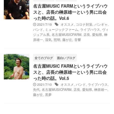
名古屋MUSIC FARMというライブハウ
スと、店長の榊原雄一という男に出会
った時の話。Vol.6
2021/7/19
オススメ
,
コロナ対策
,
バンギャ
,
バンド
,
ミュージックファーム
,
ライブハウス
,
ヴィ
ジュアル系
,
名古屋MUSICFARM
,
店長
,
愛知県
,
榊
原雄一
,
湿気
,
照明
,
藤が丘
,
音響
全てのブログ
面白いブログ
名古屋MUSIC FARMというライブハウ
スと、店長の榊原雄一という男に出会
った時の話。Vol.5
2021/7/10
オススメ
,
バンド
,
ライブハウス
,
先代
,
名古屋MUSICFARM
,
店長
,
愛知県
,
榊原雄一
,
藤が丘
,
黒夢