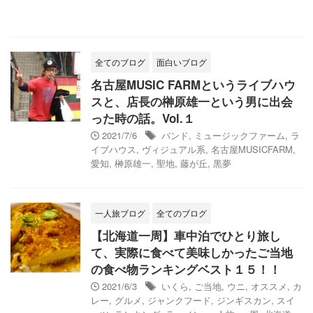
全てのブログ
面白いブログ
名古屋MUSIC FARMというライブハウ
スと、店長の榊原雄一という男に出会
った時の話。Vol.１
2021/7/6
バンド
,
ミュージックファーム
,
ラ
イブハウス
,
ヴィジュアル系
,
名古屋MUSICFARM
,
愛知
,
榊原雄一
,
聖地
,
藤が丘
,
黒夢
一人旅ブログ
全てのブログ
【北海道一周】車中泊でひとり旅し
て、実際に食べて美味しかったご当地
の食べ物ランキングベスト１５！！
2021/6/3
いくら
,
ご当地
,
ウニ
,
オススメ
,
カ
レー
,
グルメ
,
ジャンクフード
,
ジンギスカン
,
スイ