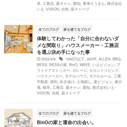
阜
,
工務店
,
庭キャン
,
愛知
,
東海ろうきん
,
株式会社
いえ･VISION
,
自然
,
薪ストーブ
全てのブログ
家を建てるブログ
体験してわかった「自分に合わないダ
メな間取り」ハウスメーカー・工務店
を選ぶ決め手になった事
2023/4/6
1000万以下
,
400坪
,
ALLEN
,
BBQ
,
BESS
,
BESSの家
,
BinO
,
WAVE
,
いえビジョン
,
ア
ウトドアストッカー
,
ガレージ
,
セカンドリビング
,
ハウスメーカー
,
モデルハウス
,
モデルルーム
,
三重
,
不動産
,
便利
,
吹き抜け
,
土地探し
,
家ビジョン
,
展示
場
,
岐阜
,
工務店
,
庭キャン
,
愛知
,
株式会社いえ･
VISION
,
自然
,
薪ストーブ
全てのブログ
家を建てるブログ
BinOの家と運命の出会い。