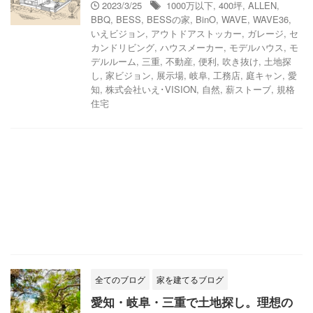
2023/3/25
1000万以下
,
400坪
,
ALLEN
,
BBQ
,
BESS
,
BESSの家
,
BinO
,
WAVE
,
WAVE36
,
いえビジョン
,
アウトドアストッカー
,
ガレージ
,
セ
カンドリビング
,
ハウスメーカー
,
モデルハウス
,
モ
デルルーム
,
三重
,
不動産
,
便利
,
吹き抜け
,
土地探
し
,
家ビジョン
,
展示場
,
岐阜
,
工務店
,
庭キャン
,
愛
知
,
株式会社いえ･VISION
,
自然
,
薪ストーブ
,
規格
住宅
全てのブログ
家を建てるブログ
愛知・岐阜・三重で土地探し。理想の