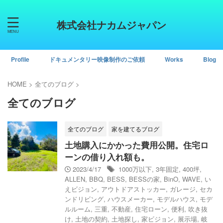
株式会社ナカムジャパン
Profile
ドキュメンタリー映像制作のご依頼
Works
Blog
HOME
>
全てのブログ
>
全てのブログ
全てのブログ
家を建てるブログ
土地購入にかかった費用公開。住宅ロ
ーンの借り入れ額も。
2023/4/17
1000万以下
,
3年固定
,
400坪
,
ALLEN
,
BBQ
,
BESS
,
BESSの家
,
BinO
,
WAVE
,
い
えビジョン
,
アウトドアストッカー
,
ガレージ
,
セカ
ンドリビング
,
ハウスメーカー
,
モデルハウス
,
モデ
ルルーム
,
三重
,
不動産
,
住宅ローン
,
便利
,
吹き抜
け
,
土地の契約
,
土地探し
,
家ビジョン
,
展示場
,
岐