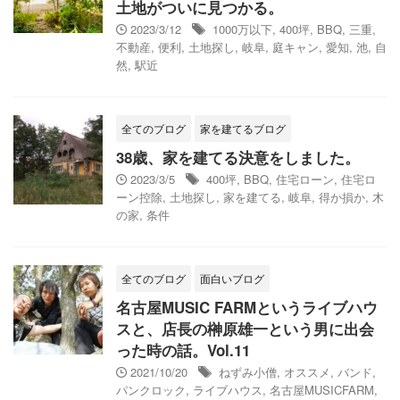
土地がついに見つかる。
2023/3/12
1000万以下
,
400坪
,
BBQ
,
三重
,
不動産
,
便利
,
土地探し
,
岐阜
,
庭キャン
,
愛知
,
池
,
自
然
,
駅近
全てのブログ
家を建てるブログ
38歳、家を建てる決意をしました。
2023/3/5
400坪
,
BBQ
,
住宅ローン
,
住宅ロ
ーン控除
,
土地探し
,
家を建てる
,
岐阜
,
得か損か
,
木
の家
,
条件
全てのブログ
面白いブログ
名古屋MUSIC FARMというライブハウ
スと、店長の榊原雄一という男に出会
った時の話。Vol.11
2021/10/20
ねずみ小僧
,
オススメ
,
バンド
,
パンクロック
,
ライブハウス
,
名古屋MUSICFARM
,