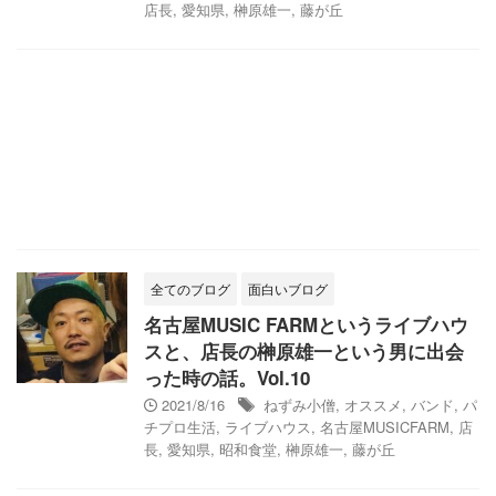
店長
,
愛知県
,
榊原雄一
,
藤が丘
全てのブログ
面白いブログ
名古屋MUSIC FARMというライブハウ
スと、店長の榊原雄一という男に出会
った時の話。Vol.10
2021/8/16
ねずみ小僧
,
オススメ
,
バンド
,
パ
チプロ生活
,
ライブハウス
,
名古屋MUSICFARM
,
店
長
,
愛知県
,
昭和食堂
,
榊原雄一
,
藤が丘