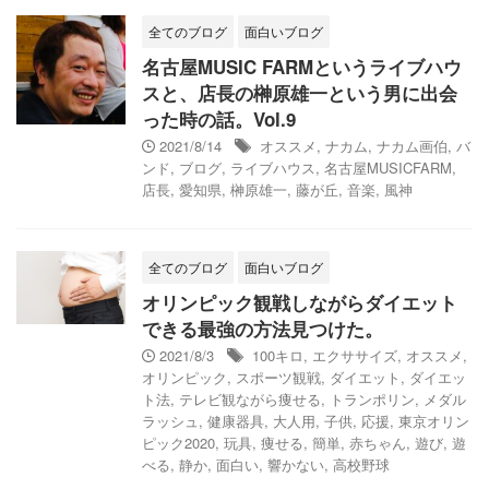
全てのブログ
面白いブログ
名古屋MUSIC FARMというライブハウ
スと、店長の榊原雄一という男に出会
った時の話。Vol.9
2021/8/14
オススメ
,
ナカム
,
ナカム画伯
,
バ
ンド
,
ブログ
,
ライブハウス
,
名古屋MUSICFARM
,
店長
,
愛知県
,
榊原雄一
,
藤が丘
,
音楽
,
風神
全てのブログ
面白いブログ
オリンピック観戦しながらダイエット
できる最強の方法見つけた。
2021/8/3
100キロ
,
エクササイズ
,
オススメ
,
オリンピック
,
スポーツ観戦
,
ダイエット
,
ダイエッ
ト法
,
テレビ観ながら痩せる
,
トランポリン
,
メダル
ラッシュ
,
健康器具
,
大人用
,
子供
,
応援
,
東京オリン
ピック2020
,
玩具
,
痩せる
,
簡単
,
赤ちゃん
,
遊び
,
遊
べる
,
静か
,
面白い
,
響かない
,
高校野球